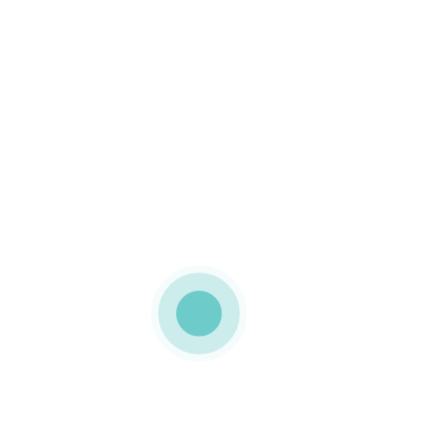
Hi
ca
Off
Ca
mi
su
Da