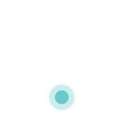
Pa
W
ver
Da